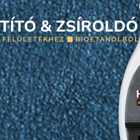
TÍTÓ & ZSÍROLDÓ
 FELÜLETEKHEZ
BIOETANOLBÓL