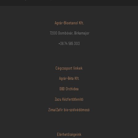
Agrár-Bioetanol Kft.
7200 Dombóvár, Birkamajor
+36 74 565 303
Cégcsoport linkek
Agrár-Béta Kft.
DBD Orchidea
Zazu Kézfertőtlenítő
Zima/Zafír bio-szélvédőmosó
Elérhetőségeink